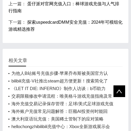
上一篇：
蛋仔派对官网充值入口：棒球游戏充值与人气排
行指南
下一篇：
探索uspeedcardDMM安全充值：2024年可模组化
游戏精选推荐
相关文章
为他人B站账号充值步骤-苹果乔布斯被美国官方认
可！将现身在1美元纪念币上
bilibili充值-V社推出steam超方便更新！搜索简化了
《LET IT DIE: INFERNO》制作人访谈：b币助力
的“认真胡闹”
交易限额修改申请流程：唯美格斗游戏充值指南及常
见问题解答
海外充值交易记录保存管理：足球/美式足球游戏充值
指南
海外账户充值常见问题解答：巨额AI投资何时能回
本？大摩预测2028年
澳大利亚语玩充值：美国稀土管制下的应对策略
hellochongzhibilibili充值中心：Xbox全新游戏展示会