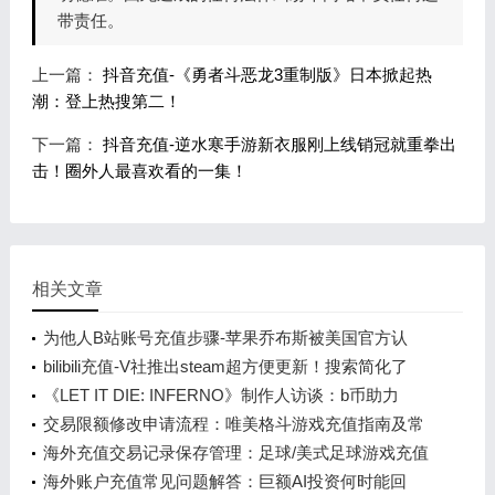
带责任。
上一篇：
抖音充值-《勇者斗恶龙3重制版》日本掀起热
潮：登上热搜第二！
下一篇：
抖音充值-逆水寒手游新衣服刚上线销冠就重拳出
击！圈外人最喜欢看的一集！
相关文章
为他人B站账号充值步骤-苹果乔布斯被美国官方认
可！将现身在1美元纪念币上
bilibili充值-V社推出steam超方便更新！搜索简化了
《LET IT DIE: INFERNO》制作人访谈：b币助力
的“认真胡闹”
交易限额修改申请流程：唯美格斗游戏充值指南及常
见问题解答
海外充值交易记录保存管理：足球/美式足球游戏充值
指南
海外账户充值常见问题解答：巨额AI投资何时能回