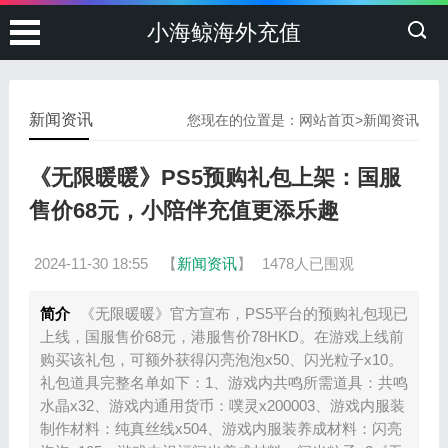
小海鲸海外充值
新闻资讯
您现在的位置是：
网站首页
>
新闻资讯
《无限暖暖》PS5预购礼包上架：国服
售价68元，小陪伴充值更添乐趣
2024-11-30 18:55
【
新闻资讯
】
1478人已围观
简介
《无限暖暖》官方宣布，PS5平台的预购礼包现已
上线，国服售价68元，港服售价78HKD。在游戏上线前
购买该礼包，可额外获得闪亮泡泡x50、闪光粒子x10。
礼包道具完整名单如下：1、游戏内共鸣所需道具：共鸣
水晶x32、游戏内通用货币：噗灵x200003、游戏内服装
制作材料：纯真丝线x504、游戏内服装养成材料：闪亮