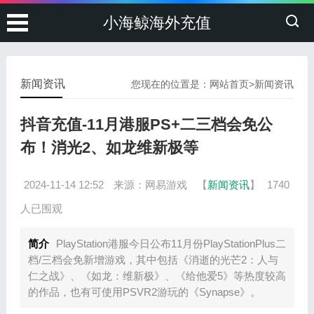
小海鲸海外充值
新闻资讯
您现在的位置是：
网站首页
>
新闻资讯
抖音充值-11月港服PS+二三档会免公
布！消光2、如龙维新极等
2024-11-14 12:52
来源：网易游戏
【
新闻资讯
】
1740
人已围观
简介
PlayStation港服今日公布11月份PlayStationPlus二
档/三档会免新增游戏，其中包括《消逝的光芒2：人与
仁之战》、《如龙：维新极》、《给他爱5》等热度较高
的作品，也有可使用PSVR2游玩的《Synapse》。