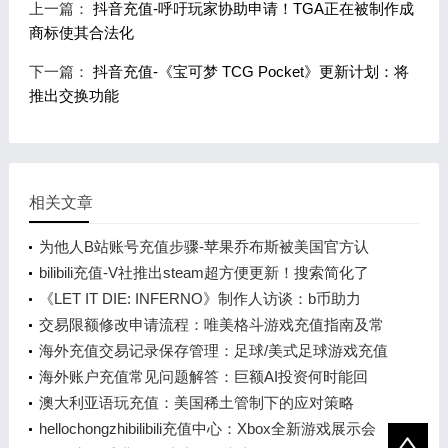
上一篇：
抖音充值-呼吁玩家协助申请！TGA正在被制作成
商标使其合法化
下一篇：
抖音充值-《宝可梦 TCG Pocket》更新计划：将
推出交换功能
相关文章
为他人B站账号充值步骤-苹果乔布斯被美国官方认
可！将现身在1美元纪念币上
bilibili充值-V社推出steam超方便更新！搜索简化了
《LET IT DIE: INFERNO》制作人访谈：b币助力
的“认真胡闹”
交易限额修改申请流程：唯美格斗游戏充值指南及常
见问题解答
海外充值交易记录保存管理：足球/美式足球游戏充值
指南
海外账户充值常见问题解答：巨额AI投资何时能回
本？大摩预测2028年
澳大利亚语玩充值：美国稀土管制下的应对策略
hellochongzhibilibili充值中心：Xbox全新游戏展示会