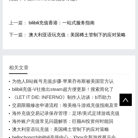
上一篇：
bilibili充值香港：一站式服务指南
下一篇：
澳大利亚语玩充值：美国稀土管制下的应对策略
相关文章
为他人B站账号充值步骤-苹果乔布斯被美国官方认
可！将现身在1美元纪念币上
bilibili充值-V社推出steam超方便更新！搜索简化了
《LET IT DIE: INFERNO》制作人访谈：b币助力
的“认真胡闹”
交易限额修改申请流程：唯美格斗游戏充值指南及常
见问题解答
海外充值交易记录保存管理：足球/美式足球游戏充值
指南
海外账户充值常见问题解答：巨额AI投资何时能回
本？大摩预测2028年
澳大利亚语玩充值：美国稀土管制下的应对策略
hellochongzhibilibili充值中心：Xbox全新游戏展示会