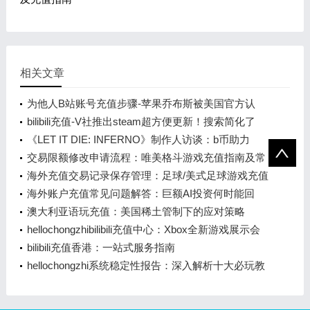
相关文章
为他人B站账号充值步骤-苹果乔布斯被美国官方认
可！将现身在1美元纪念币上
bilibili充值-V社推出steam超方便更新！搜索简化了
《LET IT DIE: INFERNO》制作人访谈：b币助力
的“认真胡闹”
交易限额修改申请流程：唯美格斗游戏充值指南及常
见问题解答
海外充值交易记录保存管理：足球/美式足球游戏充值
指南
海外账户充值常见问题解答：巨额AI投资何时能回
本？大摩预测2028年
澳大利亚语玩充值：美国稀土管制下的应对策略
hellochongzhibilibili充值中心：Xbox全新游戏展示会
前瞻
bilibili充值香港：一站式服务指南
hellochongzhi系统稳定性报告：深入解析十大必玩教
程游戏排行榜前十