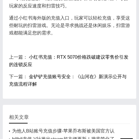
玩家的反应速度和扫雷技巧。
通过小红书海外版的充值入口，玩家可以轻松充值，享受这
些耐玩的扫雷游戏。无论是寻求挑战还是休闲娱乐，扫雷游
戏都能满足您的需求。
上一篇：
小红书充值：RTX 5070价格跌破建议零售价引发
的连锁反应
下一篇：
金铲铲充值账号安全：《山河在》新演示公开与
充值流程详解
相关文章
为他人B站账号充值步骤-苹果乔布斯被美国官方认
可！将现身在1美元纪念币上
bilibili充值-V社推出steam超方便更新！搜索简化了