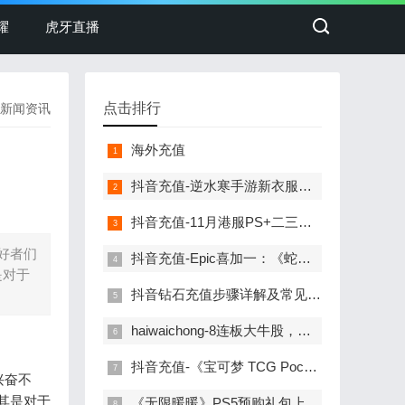
耀
虎牙直播
点击排行
新闻资讯
海外充值
抖音充值-逆水寒手游新衣服刚上线销冠就重拳出击！圈外人最喜欢看的一集！
抖音充值-11月港服PS+二三档会免公布！消光2、如龙维新极等
爱好者们
抖音充值-Epic喜加一：《蛇鸟：完整版》免费领取
是对于
抖音钻石充值步骤详解及常见问题解答
haiwaichong-8连板大牛股，遭证监会立案调查！
抖音充值-《宝可梦 TCG Pocket》更新计划：将推出交换功能
兴奋不
其是对于
《无限暖暖》PS5预购礼包上架：国服售价68元，小陪伴充值更添乐趣