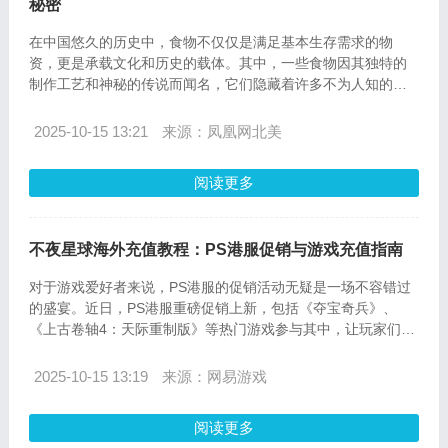
秘密
在中国悠久的历史中，食物不仅仅是满足基本生存需求的物
资，更是承载文化和历史的载体。其中，一些食物因其独特的
制作工艺和神秘的传说而闻名，它们隐藏着许多不为人知的秘
密。今天，我们将通过不夜星球官方合作充值平台，一起探索
这些神秘食物背后的故事。
2025-10-15 13:21
来源：凤凰网北美
阅读更多
不夜星球海外充值教程：PS港服促销与游戏充值指南
对于游戏爱好者来说，PS港服的促销活动无疑是一场不容错过
的盛宴。近日，PS港服重磅促销上新，包括《夺宝奇兵》、
《上古卷轴4：天际重制版》等热门游戏参与其中，让玩家们兴
奋不已。然而，对于身处海外的玩家来说，如何便捷地为PS港
服账户充值成为了一个亟待解决的问题。本文将详细介绍不夜
2025-10-15 13:19
来源：网易游戏
星球海外充值教程，帮助玩家轻松完成充值，享受游戏的乐
趣。
阅读更多