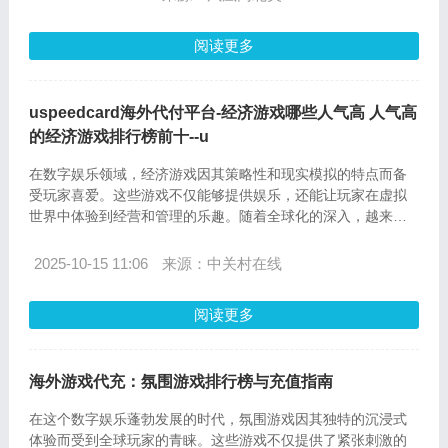
hellochongzhi.com的抖音充值流程以及常见问题解答，特别是
针对美国用户的服务。
阅读更多
uspeedcard海外代付平台-经济游戏哪些人气高 人气高
的经济游戏排行榜前十--u
在数字娱乐领域，经济游戏因其策略性和现实模拟的特点而备
受玩家喜爱。这些游戏不仅能够提供娱乐，还能让玩家在虚拟
世界中体验到经营和管理的乐趣。随着全球化的深入，越来越
多的玩家开始寻求海外代付平台，以便更加便捷地充值和享受
游戏。Uspeedcard海外代付平台正是在这样的背景下应运而
2025-10-15 11:06
来源：中关村在线
生，为全球玩家提供了一个安全、快捷的支付解决方案。本文
将为您介绍当前人气高的经济游戏排行榜前十，并详细介绍如
阅读更多
何在Uspeedcard.com进行充值以及常见问题的解答。
海外游戏代充：氛围游戏排行榜与充值指南
在这个数字娱乐蓬勃发展的时代，氛围游戏因其独特的沉浸式
体验而受到全球玩家的青睐。这些游戏不仅提供了紧张刺激的