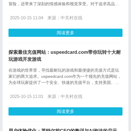
冒险，还带来了深刻的情感体验和视觉享受。对于追求高品质
游戏体验的玩家来说，选择一款氛围游戏并享受其中的乐趣是
至关重要的。本文将为您介绍最新的氛围游戏排行榜，并深入
2025-10-15 11:04
来源：中关村在线
探讨如何通过海外游戏代充服务——uSpeedCard.com，方便
快捷地为这些游戏充值，让您的游戏体验更上一层楼。
阅读更多
探索最佳充值网站：uspeedcard.com带你玩转十大耐
玩游戏开发游戏
在游戏的世界里，寻找最耐玩的游戏和最便捷的充值方式是玩
家们的两大追求。uspeedcard.com作为一个领先的充值网站，
为全球玩家提供了一个安全、快速的充值平台，支持美国、欧
洲、亚洲、澳洲等多个地区。本文将盘点十大耐玩游戏开发游
戏，并详细介绍在uspeedcard.com上的充值流程以及常见问题
2025-10-15 11:01
来源：中关村在线
解答，帮助你在游戏中畅享无忧。
阅读更多
用户体验优化：英特尔前CEO的教训与AI泡沫的启示