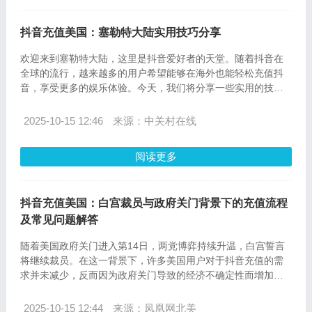
抖音充值美国：塞勒特大陆实用技巧分享
欢迎来到塞勒特大陆，这里是抖音爱好者的天堂。随着抖音在
全球的流行，越来越多的用户希望能够在海外也能轻松充值抖
音，享受更多的娱乐体验。今天，我们将分享一些实用的技
巧，特别是针对美国地区的抖音充值流程，以及一些常见的问
题解答。
2025-10-15 12:46
来源：中关村在线
阅读更多
抖音充值美国：白宫裁员与政府关门背景下的充值流程
及常见问题解答
随着美国政府关门进入第14日，两党博弈持续升温，白宫誓言
将继续裁员。在这一背景下，许多美国用户对于抖音充值的需
求并未减少，反而因为政府关门导致的经济不确定性而增加。
抖音作为全球流行的社交媒体平台，在美国拥有庞大的用户群
体，充值服务成为了这些用户关注的焦点。本文将详细介绍
2025-10-15 12:44
来源：凤凰网北美