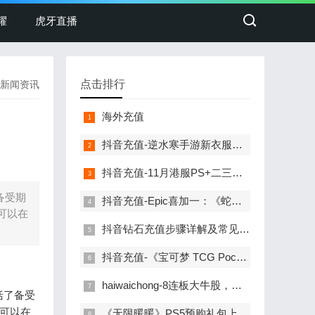
耀
虎牙直播
点击排行
新闻资讯
海外充值
抖音充值-逆水寒手游新衣服刚上线销冠就重拳出击！圈外人最喜欢看的一集！
抖音充值-11月港服PS+二三档会免公布！消光2、如龙维新极等
备受期
抖音充值-Epic喜加一：《蛇鸟：完整版》免费领取
可以在
抖音钻石充值步骤详解及常见问题解答
抖音充值-《宝可梦 TCG Pocket》更新计划：将推出交换功能
haiwaichong-8连板大牛股，遭证监会立案调查！
括了备受
可以在
《无限暖暖》PS5预购礼包上架：国服售价68元，小陪伴充值更添乐趣