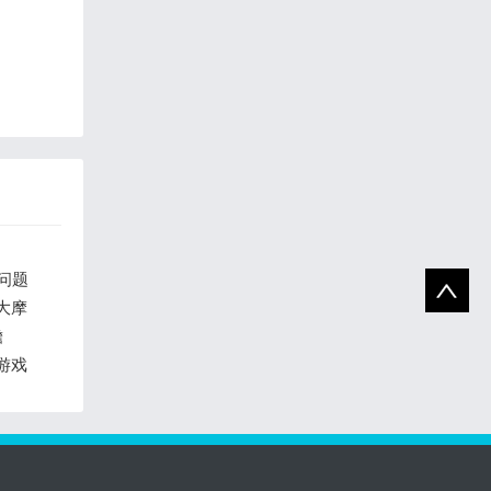
问题
大摩
瞻
程游戏