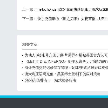
上一篇：
hellochongzhi虎牙充值快速到账：游戏玩
下一篇：
快手充值助力《影之刃零》央视直播，UP
相关文章
为他人B站账号充值步骤-苹果乔布斯被美国官方认
身在1美元纪念币上
《LET IT DIE: INFERNO》制作人访谈：b币助力的
闹”
海外充值交易记录保存管理：足球/美式足球游戏充
澳大利亚语玩充值：美国稀土管制下的应对策略
bilibili充值香港：一站式服务指南