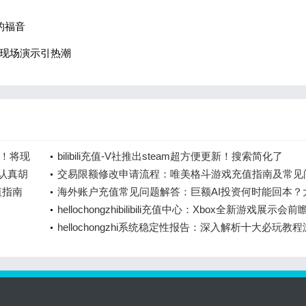
家的福音
主现场演示引热潮
可！将现
bilibili充值-V社推出steam超方便更新！搜索简化了
“认真胡
交易限额修改申请流程：唯美格斗游戏充值指南及常见
值指南
解答
海外账户充值常见问题解答：巨额AI投资何时能回本？
预测2028年
hellochongzhibilibili充值中心：Xbox全新游戏展示会前
hellochongzhi系统稳定性报告：深入解析十大必玩教
排行榜前十