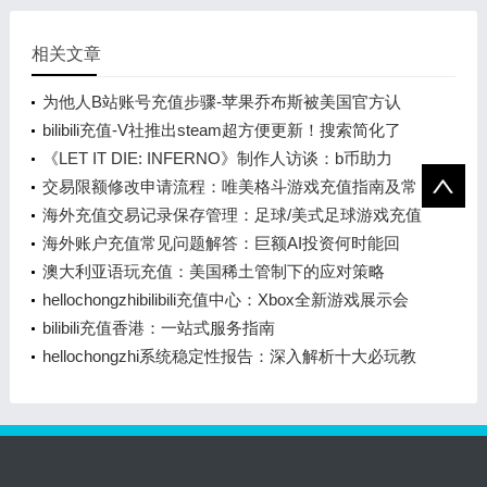
相关文章
为他人B站账号充值步骤-苹果乔布斯被美国官方认
可！将现身在1美元纪念币上
bilibili充值-V社推出steam超方便更新！搜索简化了
《LET IT DIE: INFERNO》制作人访谈：b币助力
的“认真胡闹”
交易限额修改申请流程：唯美格斗游戏充值指南及常
见问题解答
海外充值交易记录保存管理：足球/美式足球游戏充值
指南
海外账户充值常见问题解答：巨额AI投资何时能回
本？大摩预测2028年
澳大利亚语玩充值：美国稀土管制下的应对策略
hellochongzhibilibili充值中心：Xbox全新游戏展示会
前瞻
bilibili充值香港：一站式服务指南
hellochongzhi系统稳定性报告：深入解析十大必玩教
程游戏排行榜前十