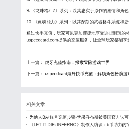
9. 《龙珠格斗Z》系列：以其忠实于原作的剧情和角
10. 《灵魂能力》系列：以其深刻的武器格斗系统和
通过快手充值，玩家可以更加便捷地享受这些耐玩的
uspeedcard.com提供的充值服务，让全球玩家都
上一篇：
虎牙充值指南：探索冒险游戏世界
下一篇：
uspeedcard海外快币充值：解锁角色扮演
相关文章
为他人B站账号充值步骤-苹果乔布斯被美国官方认
身在1美元纪念币上
《LET IT DIE: INFERNO》制作人访谈：b币助力的