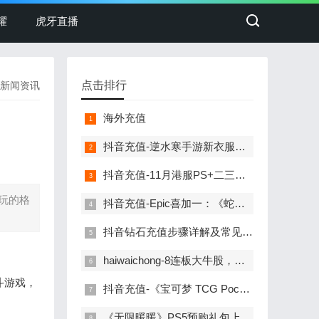
耀
虎牙直播
点击排行
新闻资讯
海外充值
抖音充值-逆水寒手游新衣服刚上线销冠就重拳出击！圈外人最喜欢看的一集！
抖音充值-11月港服PS+二三档会免公布！消光2、如龙维新极等
玩的格
抖音充值-Epic喜加一：《蛇鸟：完整版》免费领取
抖音钻石充值步骤详解及常见问题解答
haiwaichong-8连板大牛股，遭证监会立案调查！
斗游戏，
抖音充值-《宝可梦 TCG Pocket》更新计划：将推出交换功能
《无限暖暖》PS5预购礼包上架：国服售价68元，小陪伴充值更添乐趣