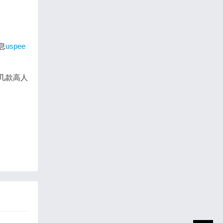
息
uspee
了几款高人