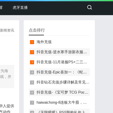
耀
虎牙直播
点击排行
新闻资讯
海外充值
抖音充值-逆水寒手游新衣服刚上线销冠就重拳出击！圈外人最喜欢看的一集！
抖音充值-11月港服PS+二三档会免公布！消光2、如龙维新极等
专为海
抖音充值-Epic喜加一：《蛇鸟：完整版》免费领取
游戏，并
抖音钻石充值步骤详解及常见问题解答
抖音充值-《宝可梦 TCG Pocket》更新计划：将推出交换功能
haiwaichong-8连板大牛股，遭证监会立案调查！
外华人提供
气动作
《无限暖暖》PS5预购礼包上架：国服售价68元，小陪伴充值更添乐趣