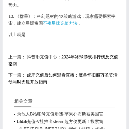
势力。
10. 《群星》：科幻题材的4X策略游戏，玩家需要探索宇
宙，建立星际帝国
不夜星球充值方法
。
以上就是
上一篇：
抖音币充值中心：2024年冰球游戏排行榜及充值
指南
下一篇：
虎牙充值后如何观看直播：魔兽怀旧服万圣节活
动与时光服开放指南
相关文章
为他人B站账号充值步骤-苹果乔布斯被美国官
方认可！将现身在1美元纪念币上
bilibili充值-V社推出steam超方便更新！搜索简
化了
《LET IT DIE: INFERNO》制作人访谈：b币助