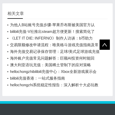
相关文章
为他人B站账号充值步骤-苹果乔布斯被美国官方认
可！将现身在1美元纪念币上
bilibili充值-V社推出steam超方便更新！搜索简化了
《LET IT DIE: INFERNO》制作人访谈：b币助力
的“认真胡闹”
交易限额修改申请流程：唯美格斗游戏充值指南及常
见问题解答
海外充值交易记录保存管理：足球/美式足球游戏充值
指南
海外账户充值常见问题解答：巨额AI投资何时能回
本？大摩预测2028年
澳大利亚语玩充值：美国稀土管制下的应对策略
hellochongzhibilibili充值中心：Xbox全新游戏展示会
前瞻
bilibili充值香港：一站式服务指南
hellochongzhi系统稳定性报告：深入解析十大必玩教
程游戏排行榜前十