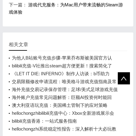
下一篇：
游戏代充服务：为Mac用户带来流畅的Steam游
戏体验
相关文章
为他人B站账号充值步骤-苹果乔布斯被美国官方认
可！将现身在1美元纪念币上
bilibili充值-V社推出steam超方便更新！搜索简化了
《LET IT DIE: INFERNO》制作人访谈：b币助力
的“认真胡闹”
交易限额修改申请流程：唯美格斗游戏充值指南及常
见问题解答
海外充值交易记录保存管理：足球/美式足球游戏充值
指南
海外账户充值常见问题解答：巨额AI投资何时能回
本？大摩预测2028年
澳大利亚语玩充值：美国稀土管制下的应对策略
hellochongzhibilibili充值中心：Xbox全新游戏展示会
前瞻
bilibili充值香港：一站式服务指南
hellochongzhi系统稳定性报告：深入解析十大必玩教