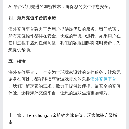
A: 平台采用先进的加密技术，确保您的支付信息安全。
四、海外充值平台的承诺
海外充值平台致力于为用户提供最优质的服务。我们承诺，
所有充值操作都将在安全、快速的环境中进行。如果用户在
使用过程中遇到任何问题，我们的客服团队将随时待命，为
您提供帮助。
五、结语
海外充值平台，一个专为全球玩家设计的充值服务，让您无
论身在何处，都能轻松享受游戏带来的乐趣
海外充值平台
。我们理解玩家的需求，致力于提供最便捷、最安全的充值
体验。选择海外充值平台，让您的游戏生活更加精彩。
上一篇：
hellochongzhi金铲铲之战充值：玩家体验升级指
南