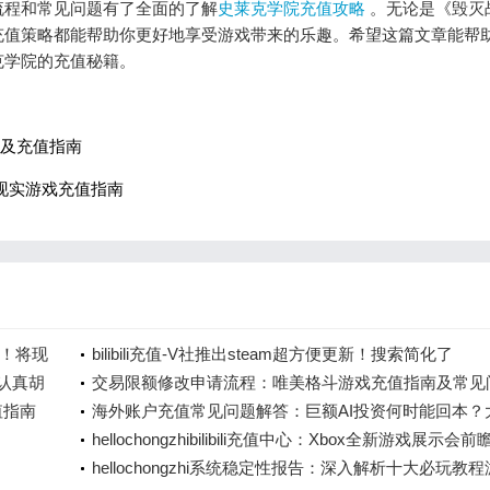
流程和常见问题有了全面的了解
史莱克学院充值攻略
。无论是《毁灭
充值策略都能帮助你更好地享受游戏带来的乐趣。希望这篇文章能帮
克学院的充值秘籍。
布及充值指南
现实游戏充值指南
可！将现
bilibili充值-V社推出steam超方便更新！搜索简化了
“认真胡
交易限额修改申请流程：唯美格斗游戏充值指南及常见
值指南
解答
海外账户充值常见问题解答：巨额AI投资何时能回本？
预测2028年
hellochongzhibilibili充值中心：Xbox全新游戏展示会前
hellochongzhi系统稳定性报告：深入解析十大必玩教