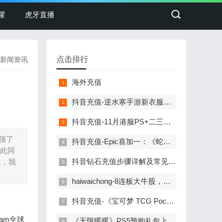
耀
虎牙直播
点击排行
新闻资讯
海外充值
抖音充值-逆水寒手游新衣服刚上线销冠就重拳出击！圈外人最喜欢看的一集！
抖音充值-11月港服PS+二三档会免公布！消光2、如龙维新极等
顶了
抖音充值-Epic喜加一：《蛇鸟：完整版》免费领取
与此同
抖音钻石充值步骤详解及常见问题解答
天，我
haiwaichong-8连板大牛股，遭证监会立案调查！
抖音充值-《宝可梦 TCG Pocket》更新计划：将推出交换功能
am全球
《无限暖暖》PS5预购礼包上架：国服售价68元，小陪伴充值更添乐趣