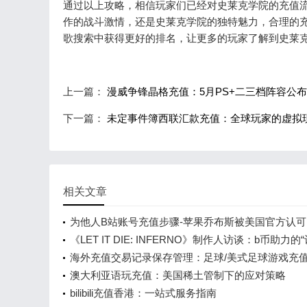
通过以上攻略，相信玩家们已经对史莱克学院的充值
作的战斗激情，还是史莱克学院的独特魅力，合理的
歌搜索中获得更好的排名，让更多的玩家了解到史莱
上一篇：
漫威争锋晶格充值：5月PS+二三档阵容公
下一篇：
未定事件簿西联汇款充值：全球玩家的虚拟
相关文章
为他人B站账号充值步骤-苹果乔布斯被美国官方认
身在1美元纪念币上
《LET IT DIE: INFERNO》制作人访谈：b币助力的
闹”
海外充值交易记录保存管理：足球/美式足球游戏充
澳大利亚语玩充值：美国稀土管制下的应对策略
bilibili充值香港：一站式服务指南