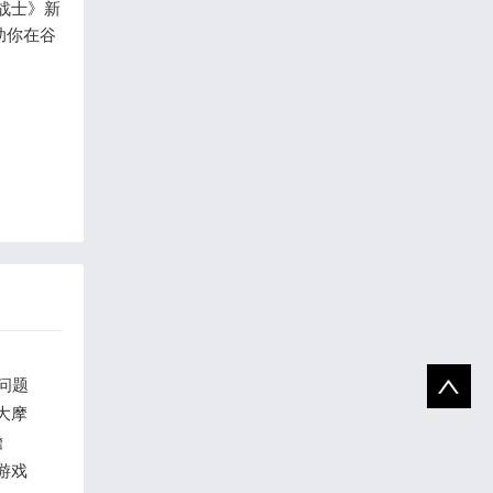
战士》新
助你在谷
问题
大摩
瞻
程游戏