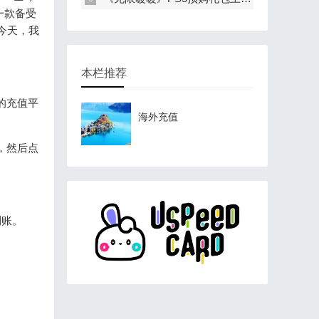
一款备受
今天，我
本栏推荐
计的充值平
海外充值
，然后点
到账。