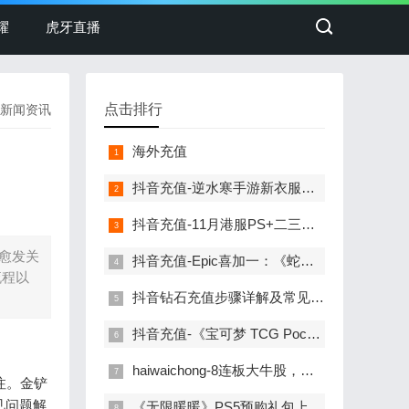
耀
虎牙直播
点击排行
新闻资讯
海外充值
抖音充值-逆水寒手游新衣服刚上线销冠就重拳出击！圈外人最喜欢看的一集！
抖音充值-11月港服PS+二三档会免公布！消光2、如龙维新极等
也愈发关
抖音充值-Epic喜加一：《蛇鸟：完整版》免费领取
流程以
抖音钻石充值步骤详解及常见问题解答
抖音充值-《宝可梦 TCG Pocket》更新计划：将推出交换功能
haiwaichong-8连板大牛股，遭证监会立案调查！
注。金铲
见问题解
《无限暖暖》PS5预购礼包上架：国服售价68元，小陪伴充值更添乐趣