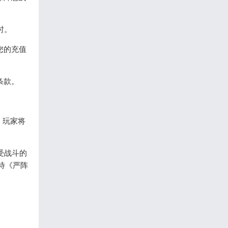
时。
您的充值
条款。
，玩家将
受战斗的
待《严阵