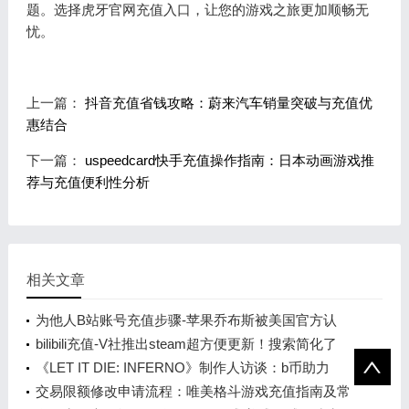
题。选择虎牙官网充值入口，让您的游戏之旅更加顺畅无
忧。
上一篇：
抖音充值省钱攻略：蔚来汽车销量突破与充值优
惠结合
下一篇：
uspeedcard快手充值操作指南：日本动画游戏推
荐与充值便利性分析
相关文章
为他人B站账号充值步骤-苹果乔布斯被美国官方认
可！将现身在1美元纪念币上
bilibili充值-V社推出steam超方便更新！搜索简化了
《LET IT DIE: INFERNO》制作人访谈：b币助力
的“认真胡闹”
交易限额修改申请流程：唯美格斗游戏充值指南及常