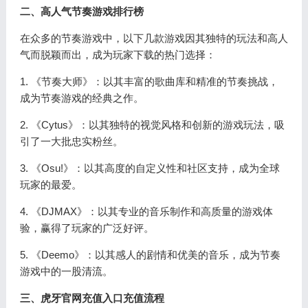
二、高人气节奏游戏排行榜
在众多的节奏游戏中，以下几款游戏因其独特的玩法和高人
气而脱颖而出，成为玩家下载的热门选择：
1. 《节奏大师》：以其丰富的歌曲库和精准的节奏挑战，
成为节奏游戏的经典之作。
2. 《Cytus》：以其独特的视觉风格和创新的游戏玩法，吸
引了一大批忠实粉丝。
3. 《Osu!》：以其高度的自定义性和社区支持，成为全球
玩家的最爱。
4. 《DJMAX》：以其专业的音乐制作和高质量的游戏体
验，赢得了玩家的广泛好评。
5. 《Deemo》：以其感人的剧情和优美的音乐，成为节奏
游戏中的一股清流。
三、虎牙官网充值入口充值流程