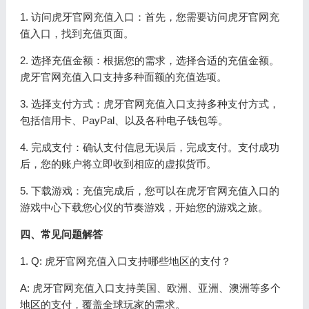
1. 访问虎牙官网充值入口：首先，您需要访问虎牙官网充
值入口，找到充值页面。
2. 选择充值金额：根据您的需求，选择合适的充值金额。
虎牙官网充值入口支持多种面额的充值选项。
3. 选择支付方式：虎牙官网充值入口支持多种支付方式，
包括信用卡、PayPal、以及各种电子钱包等。
4. 完成支付：确认支付信息无误后，完成支付。支付成功
后，您的账户将立即收到相应的虚拟货币。
5. 下载游戏：充值完成后，您可以在虎牙官网充值入口的
游戏中心下载您心仪的节奏游戏，开始您的游戏之旅。
四、常见问题解答
1. Q: 虎牙官网充值入口支持哪些地区的支付？
A: 虎牙官网充值入口支持美国、欧洲、亚洲、澳洲等多个
地区的支付，覆盖全球玩家的需求。