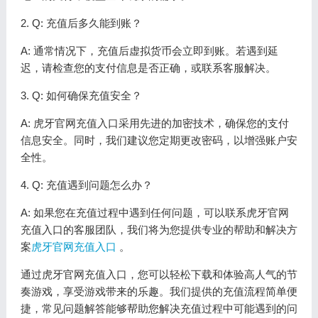
2. Q: 充值后多久能到账？
A: 通常情况下，充值后虚拟货币会立即到账。若遇到延
迟，请检查您的支付信息是否正确，或联系客服解决。
3. Q: 如何确保充值安全？
A: 虎牙官网充值入口采用先进的加密技术，确保您的支付
信息安全。同时，我们建议您定期更改密码，以增强账户安
全性。
4. Q: 充值遇到问题怎么办？
A: 如果您在充值过程中遇到任何问题，可以联系虎牙官网
充值入口的客服团队，我们将为您提供专业的帮助和解决方
案
虎牙官网充值入口
。
通过虎牙官网充值入口，您可以轻松下载和体验高人气的节
奏游戏，享受游戏带来的乐趣。我们提供的充值流程简单便
捷，常见问题解答能够帮助您解决充值过程中可能遇到的问