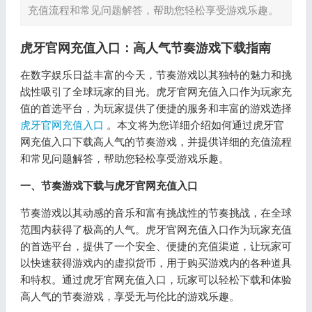
充值流程和常见问题解答，帮助您轻松享受游戏乐趣。
虎牙官网充值入口：高人气节奏游戏下载指南
在数字娱乐日益丰富的今天，节奏游戏以其独特的魅力和挑
战性吸引了全球玩家的目光。虎牙官网充值入口作为玩家充
值的首选平台，为玩家提供了便捷的服务和丰富的游戏选择
虎牙官网充值入口
。本文将为您详细介绍如何通过虎牙官
网充值入口下载高人气的节奏游戏，并提供详细的充值流程
和常见问题解答，帮助您轻松享受游戏乐趣。
一、节奏游戏下载与虎牙官网充值入口
节奏游戏以其动感的音乐和富有挑战性的节奏挑战，在全球
范围内获得了极高的人气。虎牙官网充值入口作为玩家充值
的首选平台，提供了一个安全、便捷的充值渠道，让玩家可
以快速获得游戏内的虚拟货币，用于购买游戏内的各种道具
和特权。通过虎牙官网充值入口，玩家可以轻松下载和体验
高人气的节奏游戏，享受无与伦比的游戏乐趣。