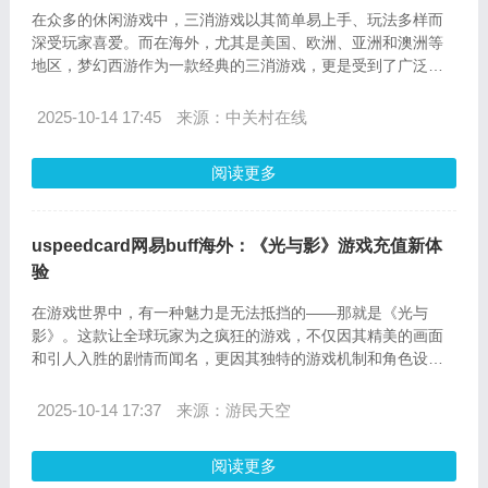
在众多的休闲游戏中，三消游戏以其简单易上手、玩法多样而
深受玩家喜爱。而在海外，尤其是美国、欧洲、亚洲和澳洲等
地区，梦幻西游作为一款经典的三消游戏，更是受到了广泛的
关注和喜爱。本文将为您精选最新的三消游戏，并详细介绍如
何在海外为梦幻西游充值，让您的游戏之旅更加顺畅。
2025-10-14 17:45
来源：中关村在线
阅读更多
uspeedcard网易buff海外：《光与影》游戏充值新体
验
在游戏世界中，有一种魅力是无法抵挡的——那就是《光与
影》。这款让全球玩家为之疯狂的游戏，不仅因其精美的画面
和引人入胜的剧情而闻名，更因其独特的游戏机制和角色设计
而备受赞誉。性感明星也不例外，他们对这款游戏的热爱和沉
迷程度，甚至让他们想要亲自出演《光与影》的电影版。而对
2025-10-14 17:37
来源：游民天空
于海外玩家来说，uspeedcard网易buff海外平台的出现，无疑
为他们带来了全新的充值体验。
阅读更多