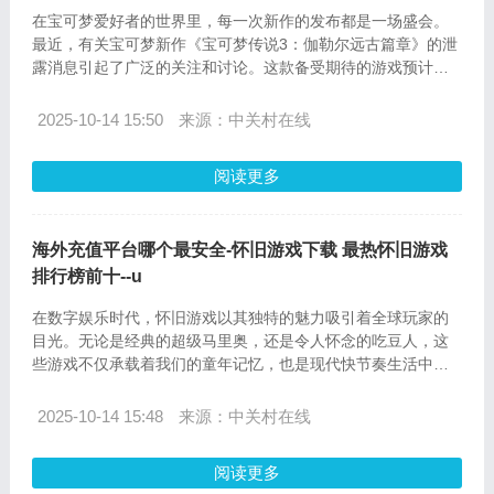
在宝可梦爱好者的世界里，每一次新作的发布都是一场盛会。
最近，有关宝可梦新作《宝可梦传说3：伽勒尔远古篇章》的泄
露消息引起了广泛的关注和讨论。这款备受期待的游戏预计将
为玩家带来全新的冒险和挑战，而对于那些身处海外的玩家来
说，如何快速、安全地为自己的游戏账户充值成为了他们最关
2025-10-14 15:50
来源：中关村在线
心的问题。uSpeedCard.com作为一个高成功率的海外充值平
台，为全球玩家提供了便捷的充值服务，尤其是在美国、欧
阅读更多
洲、亚洲和澳洲等地区，更是备受好评。
海外充值平台哪个最安全-怀旧游戏下载 最热怀旧游戏
排行榜前十--u
在数字娱乐时代，怀旧游戏以其独特的魅力吸引着全球玩家的
目光。无论是经典的超级马里奥，还是令人怀念的吃豆人，这
些游戏不仅承载着我们的童年记忆，也是现代快节奏生活中的
一股清流。然而，对于海外玩家来说，如何安全便捷地下载和
充值怀旧游戏成为了一个亟待解决的问题。本文将探讨海外充
2025-10-14 15:48
来源：中关村在线
值平台的安全性，并以uSpeedCard.com为例，详细介绍其充
值流程和常见问题解答，帮助玩家安全享受怀旧游戏的乐趣。
阅读更多