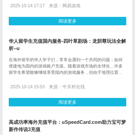
务无疑是他们的最佳选择。本文将详细介绍uspeedcardyy海外
2025-10-14 17:17
来源：网易游戏
充值流程，以及《堕落之主2》中那些令人毛骨悚然的全新怪物
设定图。
阅读更多
华人留学生充值国内服务-四叶草剧场：龙胆尊玩法全解
析--u
在海外留学的华人学子们，常常会遇到一个共同的问题：如何
便捷地为国内的游戏账户充值。随着游戏市场的全球化，许多
留学生希望能够继续享受国内的游戏服务，但由于地理位置的
限制，这一过程往往变得复杂。本文将以“四叶草剧场：龙胆
尊”这一游戏为例，解析其玩法，并详细介绍如何通过
2025-10-14 15:53
来源：中关村在线
uspeedcard.com为国内游戏服务充值，让华人留学生们能够轻
松享受游戏乐趣。
阅读更多
高成功率海外充值平台：uSpeedCard.com助力宝可梦
新作传说3充值