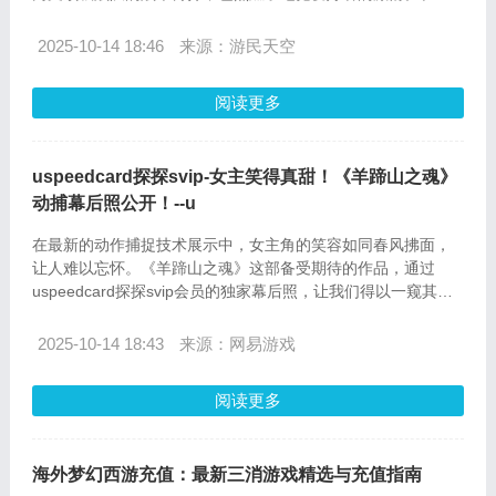
张刺激的比赛之余，许多玩家可能会想要在探探上充值，以便
更好地享受游戏和社交的乐趣。本文将为您提供详细的探探充
2025-10-14 18:46
来源：游民天空
值流程以及常见问题解答，帮助您快速完成充值，继续享受游
戏时光。
阅读更多
uspeedcard探探svip-女主笑得真甜！《羊蹄山之魂》
动捕幕后照公开！--u
在最新的动作捕捉技术展示中，女主角的笑容如同春风拂面，
让人难以忘怀。《羊蹄山之魂》这部备受期待的作品，通过
uspeedcard探探svip会员的独家幕后照，让我们得以一窥其制
作过程的神秘面纱。
2025-10-14 18:43
来源：网易游戏
阅读更多
海外梦幻西游充值：最新三消游戏精选与充值指南