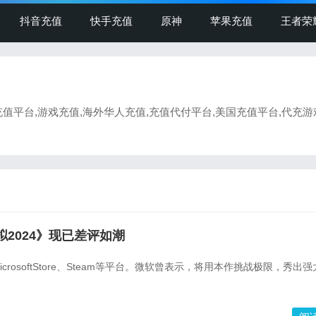
抖音充值
快手充值
原神
苹果充值
王者荣
充值平台,游戏充值,海外华人充值,充值代付平台,美国充值平台,代充游
拟2024》现已差评如潮
crosoftStore、Steam等平台。微软曾表示，将用本作挑战极限，秀出