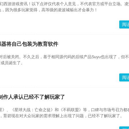
新梦幻西游游戏资讯！以下点评仅代表个人意见，不代表官方或平台立场。
色，因为很多玩家觉得，高等级的凌波城输出才会暴力！
阅
拟器将自己包装为教育软件
烈反对后被关闭。不久之后，基于相同源代码的后续产品Suyu也出现了，但
新成员诞生了。
阅
制作人承认已经不了解玩家了
景》、《星球大战：亡命之徒》和《不羁联盟》等，口碑与市场号召力都
示，育碧现在对大众玩家的需求理解上出现了问题，已经不了解玩家了。