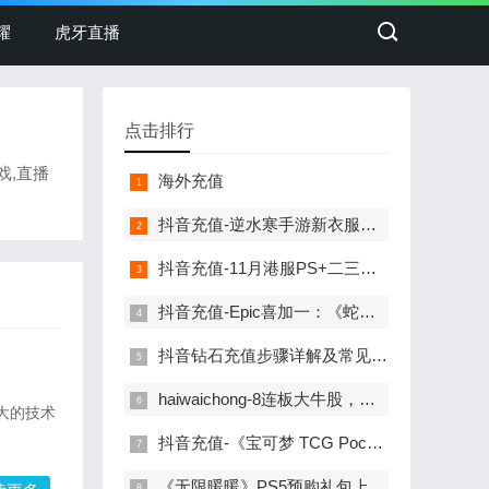
耀
虎牙直播
点击排行
戏,直播
海外充值
抖音充值-逆水寒手游新衣服刚上线销冠就重拳出击！圈外人最喜欢看的一集！
抖音充值-11月港服PS+二三档会免公布！消光2、如龙维新极等
抖音充值-Epic喜加一：《蛇鸟：完整版》免费领取
抖音钻石充值步骤详解及常见问题解答
haiwaichong-8连板大牛股，遭证监会立案调查！
强大的技术
抖音充值-《宝可梦 TCG Pocket》更新计划：将推出交换功能
《无限暖暖》PS5预购礼包上架：国服售价68元，小陪伴充值更添乐趣