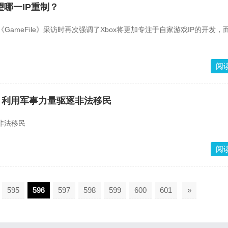
你希望哪一IP重制？
接受《GameFile》采访时再次强调了Xbox将更加专注于自家游戏IP的开发
阅
态，利用军事力量驱逐非法移民
非法移民
阅
595
596
597
598
599
600
601
»