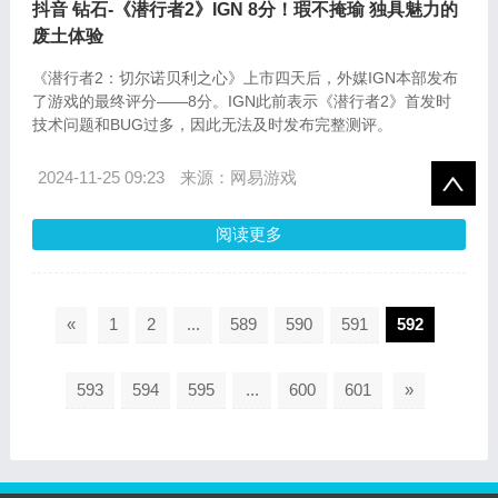
抖音 钻石-《潜行者2》IGN 8分！瑕不掩瑜 独具魅力的
废土体验
《潜行者2：切尔诺贝利之心》上市四天后，外媒IGN本部发布
了游戏的最终评分——8分。IGN此前表示《潜行者2》首发时
技术问题和BUG过多，因此无法及时发布完整测评。
2024-11-25 09:23
来源：网易游戏
阅读更多
«
1
2
...
589
590
591
592
593
594
595
...
600
601
»