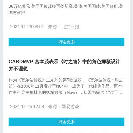
36万亿美元 美国国债规模再创新高,美债,美国国债,美国政府,美
国财政部
2024-11-26 08:01
来源：北京商报
阅读更多
CARDMVP-宫本茂表示《时之笛》中的角色娜薇设计
并不理想
作为《塞尔达传说》主系列的第5款游戏，《塞尔达传说：时之
笛》在1998年11月发行于N64中，成为了一代经典作品。而本
作中引导主角林克的妖精娜薇（Navi），却因为提供了“过于烦
人”的建议，在多年来一直为玩家所诟病，但其实《塞尔达传
说：时之笛》制作人宫本茂早已知道这个问题。
2024-11-25 12:59
来源：网易游戏
阅读更多