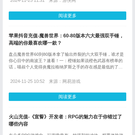
2024-11-25 11:31
来源：游侠网
阅读更多
苹果抖音充值-魔兽世界：60-80版本六大最强双手锤，
高端的你最喜欢哪一款？
盘点魔兽世界60到80版本拿了输出炸裂的六大双手锤，谁才是
你心目中的南波王？速看！一：橙锤如果说橙色武器有榜单的
话，喵叔个人觉得炎魔拉格纳罗斯之手的存在感是最低的了
吧，和风剑出身于同一团本熔火之心，但是两者无论实力还是
传唱度都根本是天壤之别，而且就怀旧服来看，这丫的真的是
2024-11-25 10:52
来源：网易游戏
落寞极了，喵叔甚至见过眼睛无人问津的尴尬局面。
阅读更多
火山充值-《宣誓》开发者：RPG的魅力在于你错过了
哪些内容