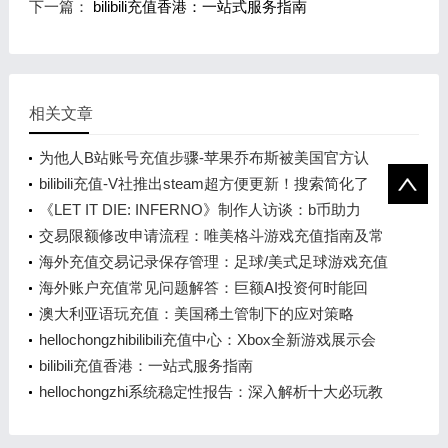
下一篇：
bilibili充值香港：一站式服务指南
相关文章
为他人B站账号充值步骤-苹果乔布斯被美国官方认
可！将现身在1美元纪念币上
bilibili充值-V社推出steam超方便更新！搜索简化了
《LET IT DIE: INFERNO》制作人访谈：b币助力
的“认真胡闹”
交易限额修改申请流程：唯美格斗游戏充值指南及常
见问题解答
海外充值交易记录保存管理：足球/美式足球游戏充值
指南
海外账户充值常见问题解答：巨额AI投资何时能回
本？大摩预测2028年
澳大利亚语玩充值：美国稀土管制下的应对策略
hellochongzhibilibili充值中心：Xbox全新游戏展示会
前瞻
bilibili充值香港：一站式服务指南
hellochongzhi系统稳定性报告：深入解析十大必玩教
程游戏排行榜前十